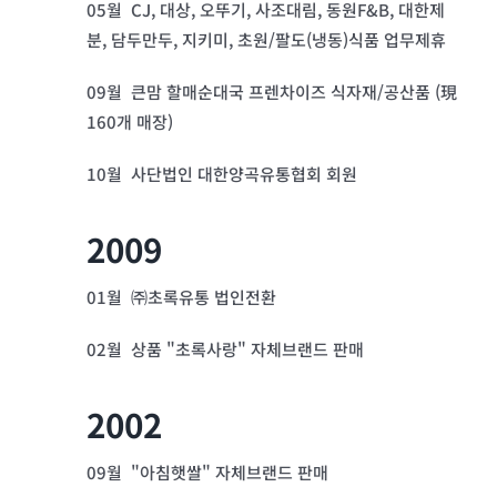
05월 CJ, 대상, 오뚜기, 사조대림, 동원F&B, 대한제
분, 담두만두, 지키미, 초원/팔도(냉동)식품 업무제휴
09월 큰맘 할매순대국 프렌차이즈 식자재/공산품 (現
160개 매장)
10월 사단법인 대한양곡유통협회 회원
2009
01월 ㈜초록유통 법인전환
02월 상품 "초록사랑" 자체브랜드 판매
2002
09월 "아침햇쌀" 자체브랜드 판매