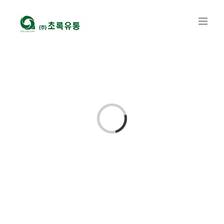
콘
텐
츠
로
건
너
뛰
기
Loading...