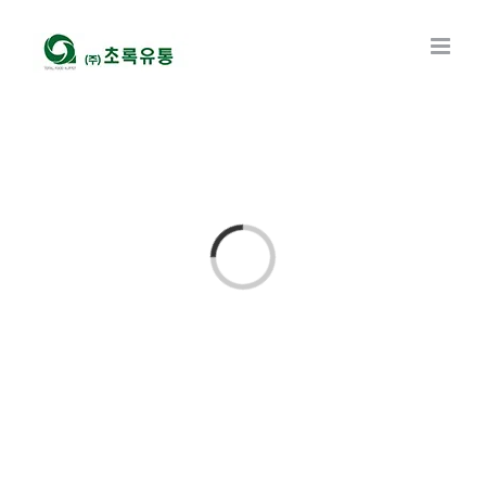
콘
텐
츠
로
건
너
뛰
기
Loading...