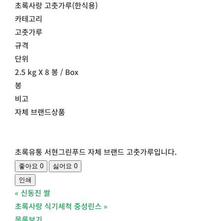
초록사랑 고춧가루(한식용)
카테고리
고춧가루
규격
단위
2.5 kg X 8 봉 / Box
봉
비고
자체 브랜드상품
초록유통 서현그린푸드 자체 브랜드 고춧가루입니다.
좋아요
0
싫어요
0
인쇄
«
신동진 쌀
초록사랑 식기세척 중성린스
»
목록보기